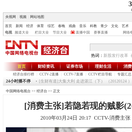
3
央视网
|
视频
|
网站地图
首页
新闻
经济
体育
综艺
春晚
戏曲
音乐
科教
青少
文化
艺术
电视
频道大全
栏目大全
节目大全
直播中国
赛事直播
网络
热词：
新股发行改革
首页
财经资讯
证券市场
理财生活
消费
经济台排行榜
|
CCTV-2直播
|
CCTV-7直播
|
CCTV栏目导航
|
专题汇总
 20120125
24小时播不停
[生财有道]大集大利 走进湛江（下） （20120124 ）
中国网络电视台
>>
经济台
>> 正文
[消费主张]若隐若现的贼影(2010
2010年03月24日 20:17 CCTV-消费主张