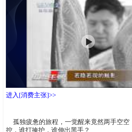
进入[消费主张]>>
孤独疲惫的旅程，一觉醒来竟然两手空空
控，谁打掩护，谁伸出黑手？