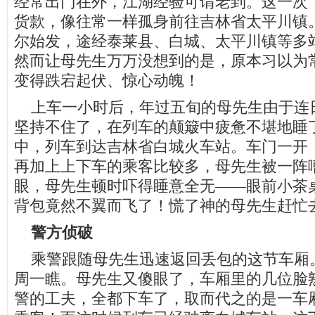
经常出门在外，江湖经验可谓老到。这一次
货款，像往常一样孤身前往吉林省太平川镇。
尔始发，途经泰莱县、白城、太平川镇等多
然而让母先生万万没想到的是，原本习以为
变得跌宕起伏、惊心动魄！
上车一小时后，年过五旬的母先生由于连
坚持不住了，在列车的颠簸中疲惫不堪地睡
中，列车到达吉林省白城火车站。车门一开
再加上上下车的乘客比较多，母先生被一阵
眼，母先生顿时吓得睡意全无——眼前小茶
背包竟然不翼而飞了！慌了神的母先生赶忙
警方侦破
乘警跟随母先生迅速返回丢包的这节车厢
周一瞧。母先生又傻眼了，车厢里的几位脸
警的工夫，全都下车了，取而代之的是一车