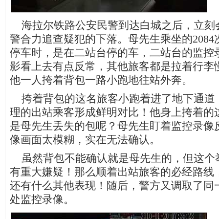
海拉尔铁路公安民警到达白城之后，立刻
警合力追查疑犯的下落。母先生乘坐的208
停车时，是在二站台停的车，二站台的监控
影看上去有点反常，其他旅客都是拉着行李
他一人挎着背包一路小跑地往站外奔。
挎着背包的这名旅客小跑着进了地下通道
理的出站乘客形成鲜明对比！他身上挎着的
是母先生丢失的包呢？母先生盯着监控录像
像画面太模糊，实在无法确认。
虽然背包不能确认就是母先生的，但这个
有重大嫌疑！那么顺着出站旅客的必经路线
还有什么其他表现！随后，警方又调取了同
处监控录像。