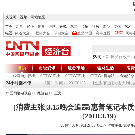
3
央视网
|
视频
|
网站地图
首页
新闻
经济
体育
综艺
春晚
戏曲
音乐
科教
青少
文化
艺术
电视
频道大全
栏目大全
节目大全
直播中国
赛事直播
网络
热词：
新股发行改革
首页
财经资讯
证券市场
理财生活
消费
经济台排行榜
|
CCTV-2直播
|
CCTV-7直播
|
CCTV栏目导航
|
专题汇总
012-超级魔术师 5
24小时播不停
《第一时间》 20120125
[生财有道]大集大利 走进湛
中国网络电视台
>>
经济台
>> 正文
[消费主张]3.15晚会追踪:惠普笔记
(2010.3.19)
2010年03月19日 21:05 CCTV-消费主张
我要评