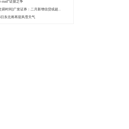
 e-mail”证据之争
[交易时间]广发证券：二月新增信贷或超...
16日东北将再迎风雪天气