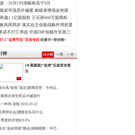
源：10月CPI涨幅将高于9月
煤炭市场意外偏紧 购煤者携现金抢煤
再抛1.1亿股股权 王石获660万股期权
板风雨周岁 落实自主创新战略作用初显
0承诺不打汇率战 中国IMF份额升至第三
TV2"证券节目"互动专区
纪录片<华尔街>
行榜
24小时
一周
一月
[今晨最新]“老虎”伍兹宣布复
出
强台风“鲇鱼”逼近]新闻背景：今年以...
雅典再次发生民众示威游行
一时间.读报 2010-10-22
[首席辩论会]通胀抬头买什么
季度经济增长9.6%
直击“金砖四国”峰会]成钢观察：中巴...