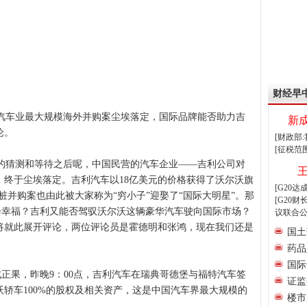
财经早
汽车业最大规模海外并购案尘埃落定，国际品牌能否助力吉
新
论。
[财政部
[征税范
猜测和等待之后呢，中国民营的汽车企业——吉利公司对
，终于尘埃落定。吉利汽车以18亿美元的价格获得了沃尔沃旗
[G20
桩并购案也由此被大家称为“穷小子”迎娶了“国际大明星”。那
[G20
不会幸福？吉利又能否驾驭沃尔沃这辆豪华汽车驶向国际市场？
议联合公
将就此展开评论，两位评论员是霍德明和张鸿，现在我们还是
国土
药品
国际
成正果，昨晚9：00点，吉利汽车在瑞典哥德堡与福特汽车签
证监
沃轿车100%的股权及相关资产，这是中国汽车界最大规模的
楼市