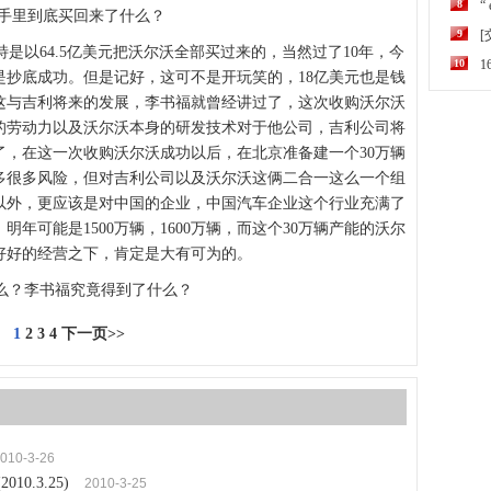
8
“
的手里到底买回来了什么？
9
是以64.5亿美元把沃尔沃全部买过来的，当然过了10年，今
10
是抄底成功。但是记好，这可不是开玩笑的，18亿美元也是钱
这与吉利将来的发展，李书福就曾经讲过了，这次收购沃尔沃
的劳动力以及沃尔沃本身的研发技术对于他公司，吉利公司将
了，在这一次收购沃尔沃成功以后，在北京准备建一个30万辆
多很多风险，但对吉利公司以及沃尔沃这俩二合一这么一个组
以外，更应该是对中国的企业，中国汽车企业这个行业充满了
明年可能是1500万辆，1600万辆，而这个30万辆产能的沃尔
好好的经营之下，肯定是大有可为的。
么？李书福究竟得到了什么？
1
2
3
4
下一页>>
010-3-26
0.3.25)
2010-3-25