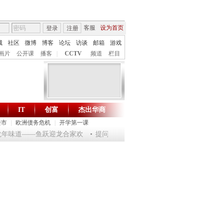
客服
设为首页
登录
注册
城
社区
微博
博客
论坛
访谈
邮箱
游戏
画片
公开课
播客
|
CCTV
频道
栏目
IT
创富
杰出华商
财智生活 一键通达
楼市
|
欧洲债务危机
|
开学第一课
乐龙年味道——鱼跃迎龙合家欢
提问2012：机遇与悬念共存
《环球驿站》2