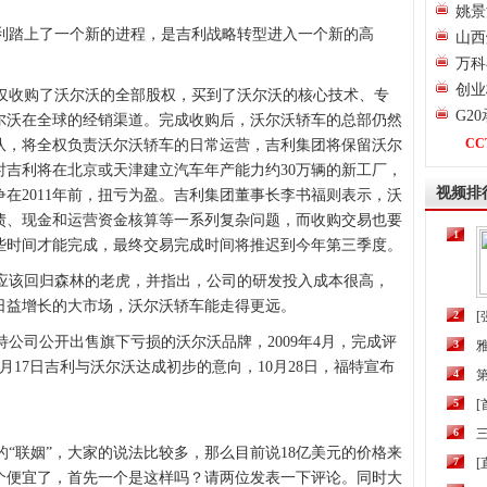
姚景
踏上了一个新的进程，是吉利战略转型进入一个新的高
山西
万科
创业
收购了沃尔沃的全部股权，买到了沃尔沃的核心技术、专
G2
尔沃在全球的经销渠道。完成收购后，沃尔沃轿车的总部仍然
CC
队，将全权负责沃尔沃轿车的日常运营，吉利集团将保留沃尔
时吉利将在北京或天津建立汽车年产能力约30万辆的新工厂，
视频排
在2011年前，扭亏为盈。吉利集团董事长李书福则表示，沃
债、现金和运营资金核算等一系列复杂问题，而收购交易也要
1
些时间才能完成，最终交易完成时间将推迟到今年第三季度。
该回归森林的老虎，并指出，公司的研发投入成本很高，
日益增长的大市场，沃尔沃轿车能走得更远。
2
[
特公司公开出售旗下亏损的沃尔沃品牌，2009年4月，完成评
3
月17日吉利与沃尔沃达成初步的意向，10月28日，福特宣布
4
第
5
6
三
“联姻”，大家的说法比较多，那么目前说18亿美元的价格来
7
[
个便宜了，首先一个是这样吗？请两位发表一下评论。同时大