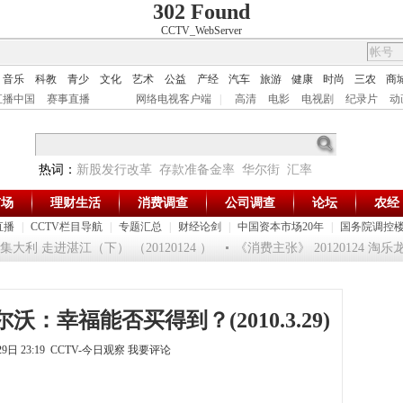
302 Found
CCTV_WebServer
音乐
科教
青少
文化
艺术
公益
产经
汽车
旅游
健康
时尚
三农
商
直播中国
赛事直播
网络电视客户端
|
高清
电影
电视剧
纪录片
动
热词：
新股发行改革
存款准备金率
华尔街
汇率
市场
理财生活
消费调查
公司调查
论坛
农经
直播
|
CCTV栏目导航
|
专题汇总
|
财经论剑
|
中国资本市场20年
|
国务院调控
利 走进湛江（下） （20120124 ）
《消费主张》 20120124 淘
：幸福能否买得到？(2010.3.29)
29日 23:19 CCTV-今日观察
我要评论