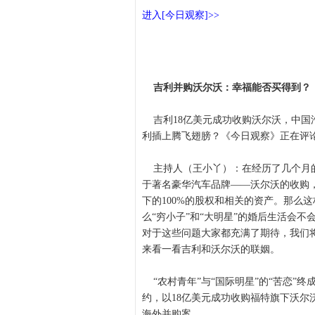
进入[今日观察]>>
吉利并购沃尔沃：幸福能否买得到？
吉利18亿美元成功收购沃尔沃，中国
利插上腾飞翅膀？《今日观察》正在评
主持人（王小丫）：在经历了几个月的
于著名豪华汽车品牌——沃尔沃的收购
下的100%的股权和相关的资产。那么这
么“穷小子”和“大明星”的婚后生活会
对于这些问题大家都充满了期待，我们
来看一看吉利和沃尔沃的联姻。
“农村青年”与“国际明星”的“苦恋”终
约，以18亿美元成功收购福特旗下沃尔
海外并购案。