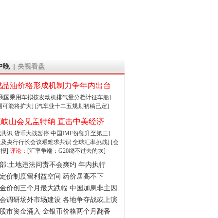
中晚
央视看盘
成品油价格形成机制力争年内出台
:我国乘用车拟按发动机排气量分档计征车船]
围可能将扩大]
[汽车业十二五规划初稿已定]
王岐山会见盖特纳 直击中美经济
达成共识 货币大战暂停
中国IMF份额升至第三]
财长及央行行长会议艰难求共识
全球汇率挑战]
[会
报]
评论：
[汇率争端：G20绕不过去的坎]
部:土地违法问责不会爽约 年内执行
定价制度留利益空间 药价居高不下
金价创三个月最大跌幅 中国加息非主因
会调研场外市场建设 各地争夺战或上演
股市资金涌入 金银币价格两个月翻番