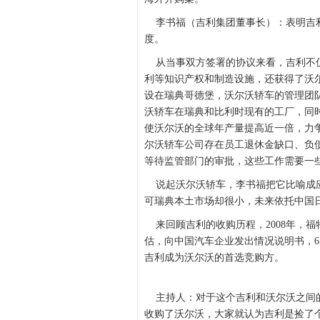
李书福（吉利集团董事长）：表明吉利
度。
从当事双方签署的协议来看，吉利不仅
利等知识产权和制造设施，还获得了沃
设在瑞典哥德堡，沃尔沃轿车的管理团
沃轿车在瑞典和比利时现有的工厂，同
使沃尔沃的全球年产量提高近一倍，力争
尔沃轿车公司存在员工退休金缺口、负
等待监管部门的审批，这些工作需要一
说起沃尔沃轿车，李书福把它比喻成应
可瑞典本土市场却很小，未来依托中国
来回顾吉利的收购历程，2008年，福
估，向中国汽车企业发出情况说明书，6
吉利成为沃尔沃的首选竞购方。
主持人：对于这个吉利和沃尔沃之间的
收购了沃尔沃，大家就认为吉利是捡了