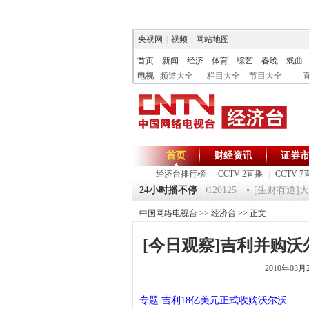
央视网
|
视频
|
网站地图
首页
新闻
经济
体育
综艺
春晚
戏曲
电视
频道大全
栏目大全
节目大全
首页
财经资讯
证券
经济台排行榜
|
CCTV-2直播
|
CCTV-7
5 祝福2012-超级魔术师 5
《第一时间》 20120125
24小时播不停
[生财有道]大集大
中国网络电视台
>>
经济台
>> 正文
[今日观察]吉利并购沃尔沃
2010年03月
专题:吉利18亿美元正式收购沃尔沃