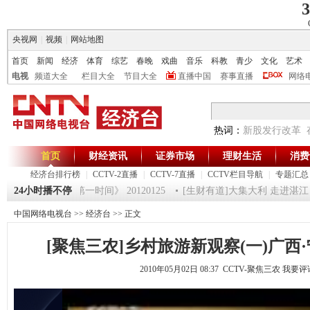
3
央视网
|
视频
|
网站地图
首页
新闻
经济
体育
综艺
春晚
戏曲
音乐
科教
青少
文化
艺术
电视
频道大全
栏目大全
节目大全
直播中国
赛事直播
网络
热词：
新股发行改革
首页
财经资讯
证券市场
理财生活
消费
经济台排行榜
|
CCTV-2直播
|
CCTV-7直播
|
CCTV栏目导航
|
专题汇总
超级魔术师 5
24小时播不停
《第一时间》 20120125
[生财有道]大集大利 走进湛江（下）
中国网络电视台
>>
经济台
>> 正文
[聚焦三农]乡村旅游新观察(一)广西·宁明(
2010年05月02日 08:37 CCTV-聚焦三农
我要评