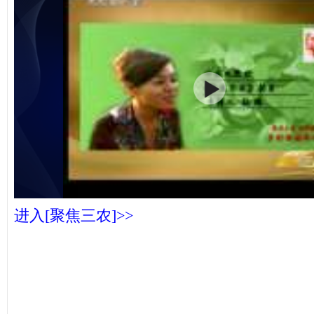
进入[聚焦三农]>>