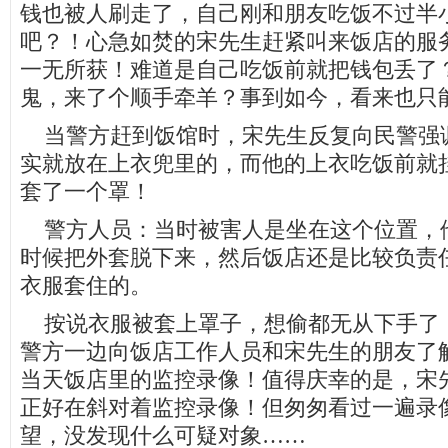
钱也被人刷走了，自己刚和朋友吃饭不过半
吧？！心急如焚的宋先生赶紧叫来饭店的服
一无所获！难道是自己吃饭前就把钱包丢了
鬼，来了个顺手牵羊？事到如今，看来也只
当警方赶到饭馆时，宋先生反复向民警强
实就放在上衣兜里的，而他的上衣吃饭前就
套了一个罩！
警方人员：当时被害人是坐在这个位置，
时候把外套脱下来，然后饭店还是比较负责
衣服套住的。
按说衣服被套上罩子，想偷都无从下手了
警方一边向饭店工作人员和宋先生的朋友了
当天饭店里的监控录像！值得庆幸的是，宋
正好在斜对着监控录像！但匆匆看过一遍录
望，没发现什么可疑对象……