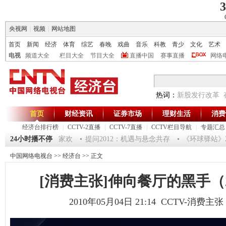
3
央视网
|
视频
|
网站地图
首页
新闻
经济
体育
综艺
春晚
戏曲
音乐
科教
青少
文化
艺术
电视
频道大全
栏目大全
节目大全
直播中国
赛事直播
网络
热词：
新股发行改革
首页
财经资讯
证券市场
理财生活
消费
经济台排行榜
|
CCTV-2直播
|
CCTV-7直播
|
CCTV栏目导航
|
专题汇总
道——鱼跃迎龙合家欢
24小时播不停
提问2012：机遇与悬念共存
《环球驿站》201201
中国网络电视台
>>
经济台
>> 正文
[消费主张]伸向餐厅的黑手（20
2010年05月04日 21:14 CCTV-消费主张