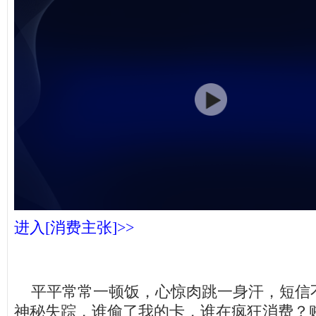
进入[消费主张]>>
平平常常一顿饭，心惊肉跳一身汗，短信
神秘失踪，谁偷了我的卡，谁在疯狂消费？