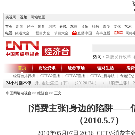
3
央视网
|
视频
|
网站地图
首页
新闻
经济
体育
综艺
春晚
戏曲
音乐
科教
青少
文化
艺术
电视
频道大全
栏目大全
节目大全
直播中国
赛事直播
网络
热词：
新股发行改革
首页
财经资讯
证券市场
理财生活
消费
经济台排行榜
|
CCTV-2直播
|
CCTV-7直播
|
CCTV栏目导航
|
专题汇总
[生财有道]大集大利 走进湛江（下） （20120124 ）
24小时播不停
《消费主张》 20
中国网络电视台
>>
经济台
>> 正文
[消费主张]身边的陷阱——信
（2010.5.7）
2010年05月07日 20:36 CCTV-消费主