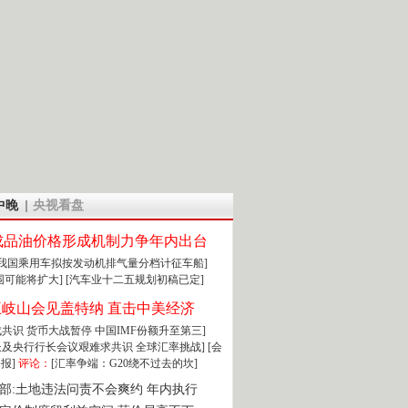
中晚
央视看盘
成品油价格形成机制力争年内出台
:我国乘用车拟按发动机排气量分档计征车船]
围可能将扩大]
[汽车业十二五规划初稿已定]
王岐山会见盖特纳 直击中美经济
达成共识 货币大战暂停
中国IMF份额升至第三]
财长及央行行长会议艰难求共识
全球汇率挑战]
[会
报]
评论：
[汇率争端：G20绕不过去的坎]
部:土地违法问责不会爽约 年内执行