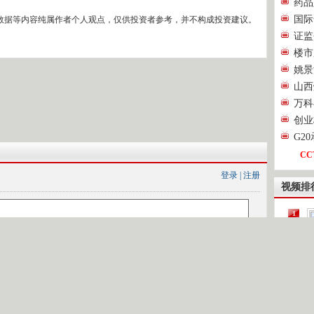
药品
国际
数据等内容纯属作者个人观点，仅供投资者参考，并不构成投资建议。
证监
楼市
姚景
山西
万科
创业
G2
CC
登录
|
注册
视频排
1
2
[
3
4
第