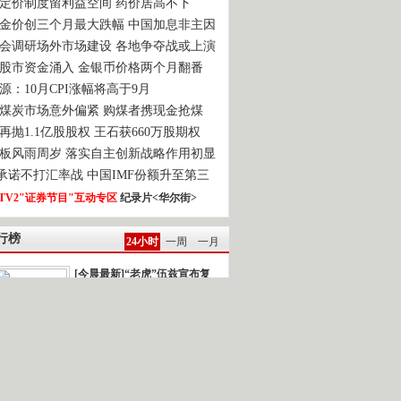
定价制度留利益空间 药价居高不下
金价创三个月最大跌幅 中国加息非主因
会调研场外市场建设 各地争夺战或上演
股市资金涌入 金银币价格两个月翻番
源：10月CPI涨幅将高于9月
煤炭市场意外偏紧 购煤者携现金抢煤
再抛1.1亿股股权 王石获660万股期权
板风雨周岁 落实自主创新战略作用初显
0承诺不打汇率战 中国IMF份额升至第三
TV2"证券节目"互动专区
纪录片<华尔街>
行榜
24小时
一周
一月
[今晨最新]“老虎”伍兹宣布复
出
强台风“鲇鱼”逼近]新闻背景：今年以...
雅典再次发生民众示威游行
一时间.读报 2010-10-22