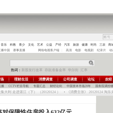
音乐
科教
青少
文化
艺术
公益
产经
汽车
旅游
健康
时尚
三农
商
直播中国
赛事直播
网络电视客户端
|
高清
电影
电视剧
纪录片
动
热词：
新股发行改革
存款准备金率
华尔街
汇率
市场
理财生活
消费调查
公司调查
论坛
农经
直播
|
CCTV栏目导航
|
专题汇总
|
财经论剑
|
中国资本市场20年
|
国务院调控
利 走进湛江（下） （20120124 ）
《消费主张》 20120124 淘
对保障性住房投入632亿元