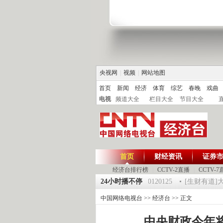
央视网
|
视频
|
网站地图
首页
新闻
经济
体育
综艺
春晚
戏曲
电视
频道大全
栏目大全
节目大全
首页
财经资讯
证券
经济台排行榜
|
CCTV-2直播
|
CCTV-7
5 祝福2012-超级魔术师 5
《第一时间》 20120125
24小时播不停
[生财有道]大集大
中国网络电视台
>>
经济台
>> 正文
中央财政今年将