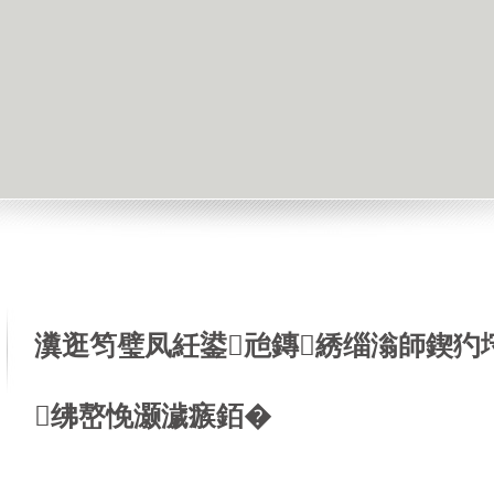
瀵逛笉璧凤紝鍙兘鏄綉缁滃師鍥犳
绋嶅悗灏濊瘯銆�