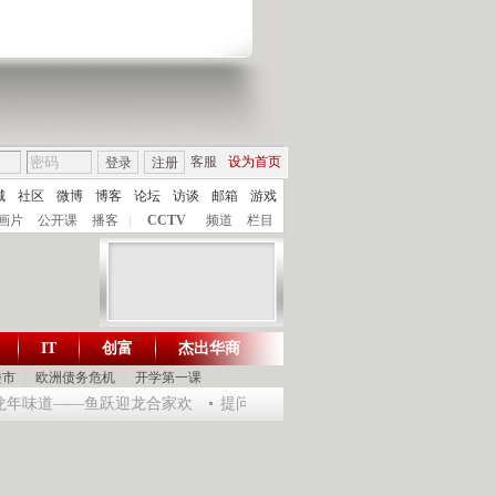
客服
设为首页
登录
注册
城
社区
微博
博客
论坛
访谈
邮箱
游戏
画片
公开课
播客
|
CCTV
频道
栏目
IT
创富
杰出华商
财智生活 一键通达
楼市
|
欧洲债务危机
|
开学第一课
乐龙年味道——鱼跃迎龙合家欢
提问2012：机遇与悬念共存
《环球驿站》2