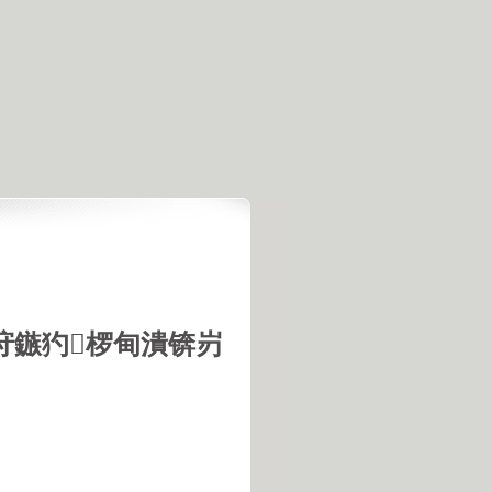
垨鏃犳椤甸潰锛岃