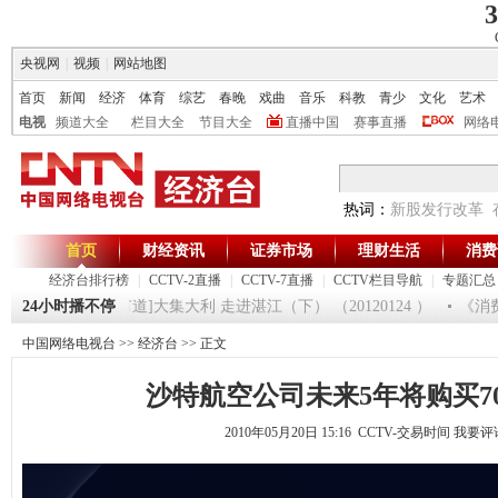
3
央视网
|
视频
|
网站地图
首页
新闻
经济
体育
综艺
春晚
戏曲
音乐
科教
青少
文化
艺术
电视
频道大全
栏目大全
节目大全
直播中国
赛事直播
网络
热词：
新股发行改革
首页
财经资讯
证券市场
理财生活
消费
经济台排行榜
|
CCTV-2直播
|
CCTV-7直播
|
CCTV栏目导航
|
专题汇总
0125
24小时播不停
[生财有道]大集大利 走进湛江（下） （20120124 ）
《消费
中国网络电视台
>>
经济台
>> 正文
沙特航空公司未来5年将购买7
2010年05月20日 15:16 CCTV-交易时间
我要评