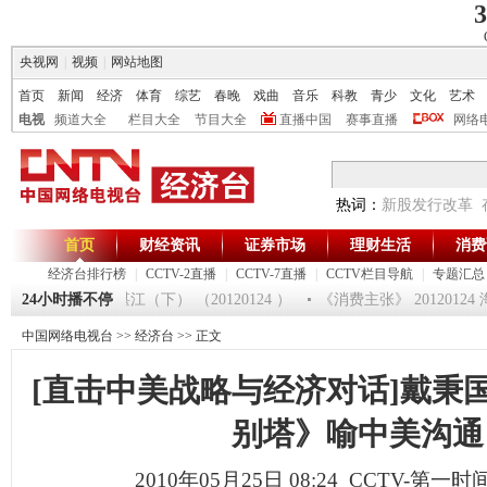
3
央视网
|
视频
|
网站地图
首页
新闻
经济
体育
综艺
春晚
戏曲
音乐
科教
青少
文化
艺术
电视
频道大全
栏目大全
节目大全
直播中国
赛事直播
网络
热词：
新股发行改革
首页
财经资讯
证券市场
理财生活
消费
经济台排行榜
|
CCTV-2直播
|
CCTV-7直播
|
CCTV栏目导航
|
专题汇总
]大集大利 走进湛江（下） （20120124 ）
24小时播不停
《消费主张》 2012012
中国网络电视台
>>
经济台
>> 正文
[直击中美战略与经济对话]戴秉
别塔》喻中美沟通
2010年05月25日 08:24 CCTV-第一时