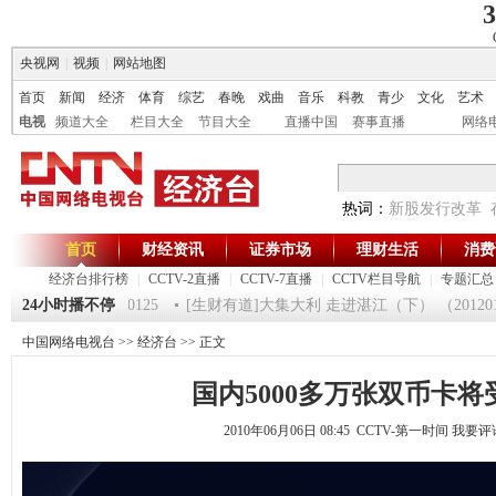
3
央视网
|
视频
|
网站地图
首页
新闻
经济
体育
综艺
春晚
戏曲
音乐
科教
青少
文化
艺术
电视
频道大全
栏目大全
节目大全
直播中国
赛事直播
网络
热词：
新股发行改革
首页
财经资讯
证券市场
理财生活
消费
经济台排行榜
|
CCTV-2直播
|
CCTV-7直播
|
CCTV栏目导航
|
专题汇总
第一时间》 20120125
24小时播不停
[生财有道]大集大利 走进湛江（下） （2012012
中国网络电视台
>>
经济台
>> 正文
国内5000多万张双币卡将
2010年06月06日 08:45 CCTV-第一时间
我要评