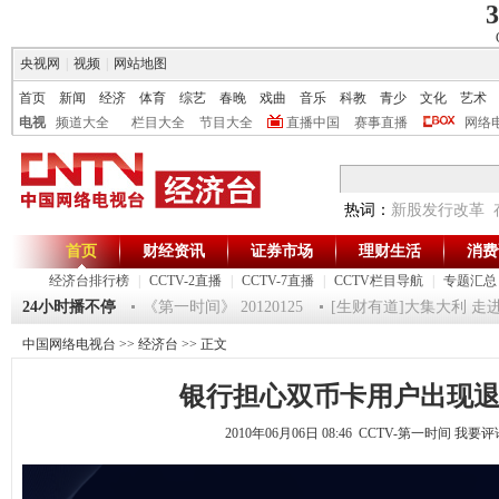
3
央视网
|
视频
|
网站地图
首页
新闻
经济
体育
综艺
春晚
戏曲
音乐
科教
青少
文化
艺术
电视
频道大全
栏目大全
节目大全
直播中国
赛事直播
网络
热词：
新股发行改革
首页
财经资讯
证券市场
理财生活
消费
经济台排行榜
|
CCTV-2直播
|
CCTV-7直播
|
CCTV栏目导航
|
专题汇总
12-超级魔术师 5
24小时播不停
《第一时间》 20120125
[生财有道]大集大利 走进湛江
中国网络电视台
>>
经济台
>> 正文
银行担心双币卡用户出现
2010年06月06日 08:46 CCTV-第一时间
我要评