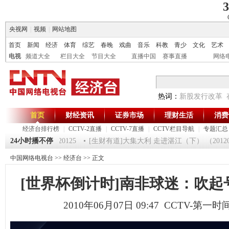
3
央视网
|
视频
|
网站地图
首页
新闻
经济
体育
综艺
春晚
戏曲
音乐
科教
青少
文化
艺术
电视
频道大全
栏目大全
节目大全
直播中国
赛事直播
网络
热词：
新股发行改革
首页
财经资讯
证券市场
理财生活
消费
经济台排行榜
|
CCTV-2直播
|
CCTV-7直播
|
CCTV栏目导航
|
专题汇总
《第一时间》 20120125
24小时播不停
[生财有道]大集大利 走进湛江（下） （2012012
中国网络电视台
>>
经济台
>> 正文
[世界杯倒计时]南非球迷：吹起
2010年06月07日 09:47 CCTV-第一时