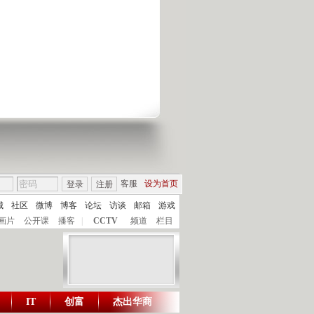
客服
设为首页
登录
注册
城
社区
微博
博客
论坛
访谈
邮箱
游戏
画片
公开课
播客
|
CCTV
频道
栏目
IT
创富
杰出华商