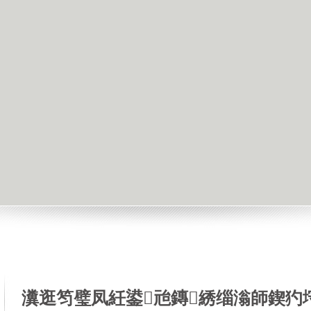
瀵逛笉璧凤紝鍙兘鏄綉缁滃師鍥犳