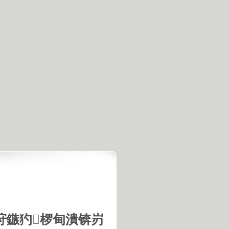
垨鏃犳椤甸潰锛岃