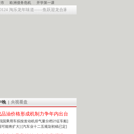
财智生活 一键通达
楼市
|
欧洲债务危机
|
开学第一课
124 淘乐龙年味道——鱼跃迎龙合家欢
提问2012：机遇与悬念共存
《
中晚
央视看盘
成品油价格形成机制力争年内出台
:我国乘用车拟按发动机排气量分档计征车船]
围可能将扩大]
[汽车业十二五规划初稿已定]