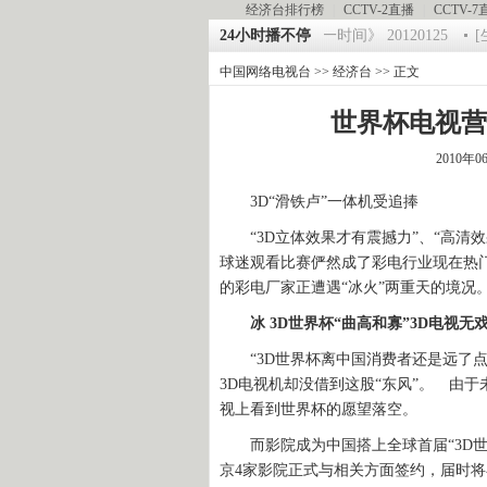
经济台排行榜
|
CCTV-2直播
|
CCTV-7
20120125 祝福2012-超级魔术师 5
24小时播不停
《第一时间》 20120125
[生财
中国网络电视台
>>
经济台
>> 正文
世界杯电视营
2010年0
3D“滑铁卢”一体机受追捧
“3D立体效果才有震撼力”、“高清效
球迷观看比赛俨然成了彩电行业现在热
的彩电厂家正遭遇“冰火”两重天的境况
冰 3D世界杯“曲高和寡”3D电视无
“3D世界杯离中国消费者还是远了点”
3D电视机却没借到这股“东风”。 由
视上看到世界杯的愿望落空。
而影院成为中国搭上全球首届“3D世
京4家影院正式与相关方面签约，届时将