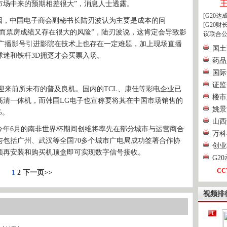
市场中来的预期相差很大”，消息人士透露。
[G20
因，中国电子商会副秘书长陆刃波认为主要是成本的问
[G20
而票房成绩又存在很大的风险”，陆刃波说，这肯定会导致影
议联合公
将广播影号引进影院在技术上也存在一定难题，加上现场直播
国土
迷和铁杆3D拥趸才会买票入场。
药品
国际
证监
来前所未有的普及良机。国内的TCL、康佳等彩电企业已
楼市
高清一体机，而韩国LG电子也宣称要将其在中国市场销售的
姚景
%。
山西
年6月的南非世界杯期间创维将率先在部分城市与运营商合
万科
与包括广州、武汉等全国70多个城市广电局成功签署合作协
创业
须再安装和购买机顶盒即可实现数字信号接收。
G2
CC
1
2
下一页>>
视频排
1