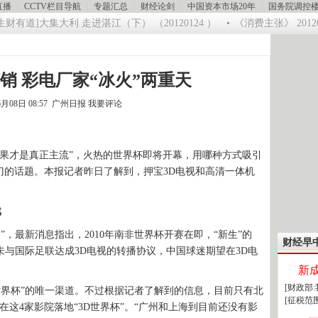
直播
|
CCTV栏目导航
|
专题汇总
|
财经论剑
|
中国资本市场20年
|
国务院调控
有道]大集大利 走进湛江（下） （20120124 ）
《消费主张》 20120
销 彩电厂家“冰火”两重天
6月08日 08:57 广州日报
我要评论
果才是真正主流”，火热的世界杯即将开幕，用哪种方式吸引
门的话题。本报记者昨日了解到，押宝3D电视和高清一体机
。
戏
，最新消息指出，2010年南非世界杯开赛在即，“新生”的
财经早
于未与国际足联达成3D电视的转播协议，中国球迷期望在3D电
新
[财政部
界杯”的唯一渠道。不过根据记者了解到的信息，目前只有北
[征税范
在这4家影院落地“3D世界杯”。“广州和上海到目前还没有影