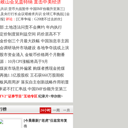
王岐山会见盖特纳 直击中美经济
达成共识 货币大战暂停
中国IMF份额升至第三]
财长及央行行长会议艰难求共识
全球汇率挑战]
[会
报]
评论：
[汇率争端：G20绕不过去的坎]
部:土地违法问责不会爽约 年内执行
定价制度留利益空间 药价居高不下
金价创三个月最大跌幅 中国加息非主因
会调研场外市场建设 各地争夺战或上演
股市资金涌入 金银币价格两个月翻番
源：10月CPI涨幅将高于9月
煤炭市场意外偏紧 购煤者携现金抢煤
再抛1.1亿股股权 王石获660万股期权
板风雨周岁 落实自主创新战略作用初显
0承诺不打汇率战 中国IMF份额升至第三
TV2"证券节目"互动专区
纪录片<华尔街>
行榜
24小时
一周
一月
[今晨最新]“老虎”伍兹宣布复
出