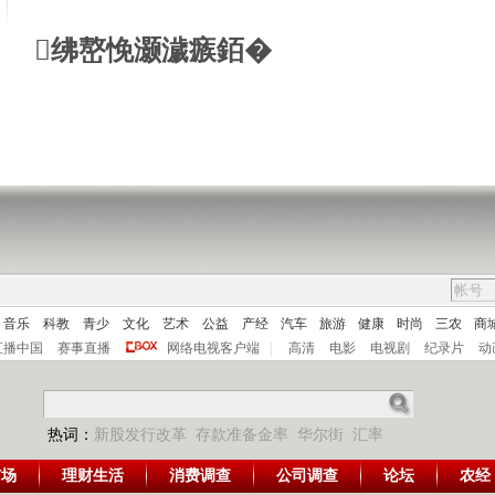
绋嶅悗灏濊瘯銆�
音乐
科教
青少
文化
艺术
公益
产经
汽车
旅游
健康
时尚
三农
商
直播中国
赛事直播
网络电视客户端
|
高清
电影
电视剧
纪录片
动
热词：
新股发行改革
存款准备金率
华尔街
汇率
市场
理财生活
消费调查
公司调查
论坛
农经