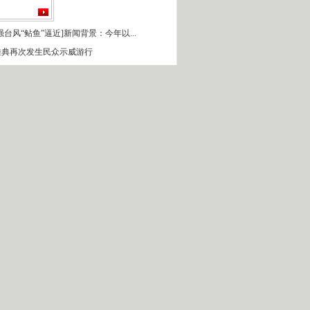
强台风“鲇鱼”逼近]新闻背景：今年以...
雅典再次发生民众示威游行
一时间.读报 2010-10-22
[首席辩论会]通胀抬头买什么
季度经济增长9.6%
直击“金砖四国”峰会]成钢观察：中巴...
 e-mail”证据之争
[交易时间]广发证券：二月新增信贷或超...
16日东北将再迎风雪天气