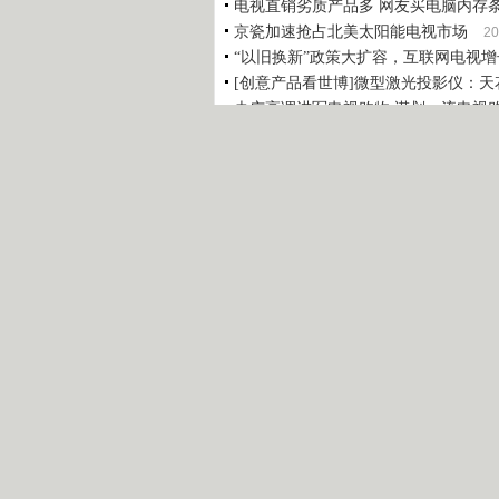
电视直销劣质产品多 网友买电脑内存
京瓷加速抢占北美太阳能电视市场
20
“以旧换新”政策大扩容，互联网电视
[创意产品看世博]微型激光投影仪：
央广高调进军电视购物 谋划一流电视
声明：中国网络电视经济台所载视频、文章、
投资者据此操作，风险自担。
边看边聊
内容