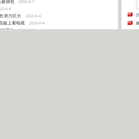
条被调包
2010-6-7
10-6-6
2
[
增长潜力巨大
2010-6-4
天花板上看电视
2010-6-4
3
购物平台
2010-6-3
4
第
5
数据等内容纯属作者个人观点，仅供投资者参考，并不构成投资建议。
6
三
7
[
8
“
9
10
登录
|
注册