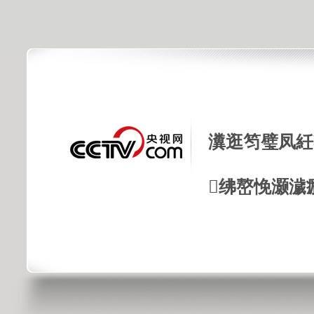
瀵逛笉璧凤紝
绋嶅悗灏濊