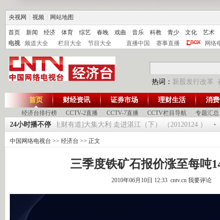
央视网
|
视频
|
网站地图
首页
新闻
经济
体育
综艺
春晚
戏曲
音乐
科教
青少
文化
艺术
电视
频道大全
栏目大全
节目大全
直播中国
赛事直播
网络
热词：
新股发行改革
首页
财经资讯
证券市场
理财生活
消费
经济台排行榜
|
CCTV-2直播
|
CCTV-7直播
|
CCTV栏目导航
|
专题汇总
20120125
24小时播不停
[生财有道]大集大利 走进湛江（下） （20120124 ）
《
中国网络电视台
>>
经济台
>> 正文
三季度铁矿石报价涨至每吨1
2010年06月10日 12:33 cntv.cn
我要评论