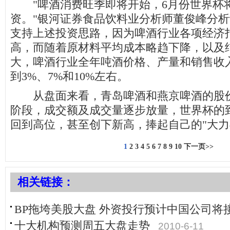
"啤酒消费旺季即将开始，6月份世界杯
资。"银河证券食品饮料业分析师董俊峰分
支持上述投资思路，因为啤酒行业各项经济
高，而随着原材料平均成本略趋下降，以及
大，啤酒行业全年吨酒价格、产量和销售收
到3%、7%和10%左右。
从盘面来看，青岛啤酒和燕京啤酒的股价
阶段，成交额及成交量逐步放量，世界杯的
回到高位，甚至创下新高，捧起自己的"大力
1
2
3
4
5
6
7
8
9
10
下一页>>
相关链接：
BP拖垮美股大盘 外资投行预计中国公司将
十大机构预测周五大盘走势
2010-6-11