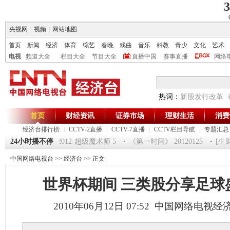
3
央视网
|
视频
|
网站地图
首页
新闻
经济
体育
综艺
春晚
戏曲
音乐
科教
青少
文化
艺术
电视
频道大全
栏目大全
节目大全
直播中国
赛事直播
网络
热词：
新股发行改革
首页
财经资讯
证券市场
理财生活
消费
经济台排行榜
|
CCTV-2直播
|
CCTV-7直播
|
CCTV栏目导航
|
专题汇总
0120125 祝福2012-超级魔术师 5
24小时播不停
《第一时间》 20120125
[生财有
中国网络电视台
>>
经济台
>> 正文
世界杯期间 三类股分享足球盛
2010年06月12日 07:52 中国网络电视