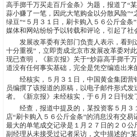
高手掷千万买走百斤金条》为题，报道了“
蒜小赚了一笔，因此大笔购金以分散风险”“
绿豆”“５月３１日，刷卡购入５６公斤金条
媒体和网站纷纷予以转载和评论，引起了社
发展改革委有关部门负责人表示，看到这
十分重视”，立即责成北京市发展改革委对
现已查明，《新京报》关于“炒蒜高手掷千万
道没有任何事实基础，完全是凭空编造出来
经核实，５月３１日，中国黄金集团营销
员编撰了该报道的原稿，以电子邮件形式发
者。《新京报》未经核实，于６月２日刊发
经查，报道中提及的，某投资客５月３１
店“刷卡购入５６公斤金条”的消息没有交易
最大的单笔成交记录是１月２７日的２０公
副经理从未接受过记者采访，文中描述的“