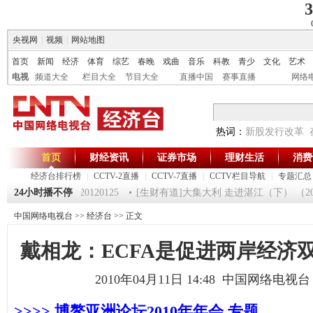
3
央视网
|
视频
|
网站地图
首页
新闻
经济
体育
综艺
春晚
戏曲
音乐
科教
青少
文化
艺术
电视
频道大全
栏目大全
节目大全
直播中国
赛事直播
网络
热词：
新股发行改革
首页
财经资讯
证券市场
理财生活
消费
经济台排行榜
|
CCTV-2直播
|
CCTV-7直播
|
CCTV栏目导航
|
专题汇总
《第一时间》 20120125
24小时播不停
[生财有道]大集大利 走进湛江（下） （20120
中国网络电视台
>>
经济台
>> 正文
戴相龙：ECFA是促进两岸经济
2010年04月11日 14:48 中国网络电视
>>>> 博鳌亚洲论坛2010年年会 专题