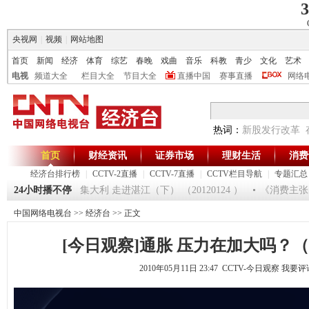
3
央视网
|
视频
|
网站地图
首页
新闻
经济
体育
综艺
春晚
戏曲
音乐
科教
青少
文化
艺术
电视
频道大全
栏目大全
节目大全
直播中国
赛事直播
网络
热词：
新股发行改革
首页
财经资讯
证券市场
理财生活
消费
经济台排行榜
|
CCTV-2直播
|
CCTV-7直播
|
CCTV栏目导航
|
专题汇总
[生财有道]大集大利 走进湛江（下） （20120124 ）
24小时播不停
《消费主张》 
中国网络电视台
>>
经济台
>> 正文
[今日观察]通胀 压力在加大吗？（201
2010年05月11日 23:47 CCTV-今日观察
我要评