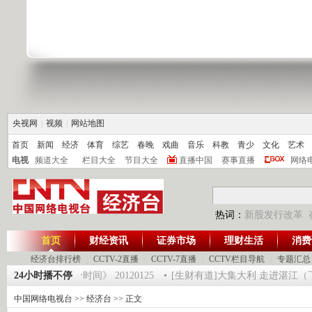
央视网
|
视频
|
网站地图
首页
新闻
经济
体育
综艺
春晚
戏曲
音乐
科教
青少
文化
艺术
电视
频道大全
栏目大全
节目大全
直播中国
赛事直播
网络
热词：
新股发行改革
首页
财经资讯
证券市场
理财生活
消费
经济台排行榜
|
CCTV-2直播
|
CCTV-7直播
|
CCTV栏目导航
|
专题汇总
术师 5
24小时播不停
《第一时间》 20120125
[生财有道]大集大利 走进湛江（下） （
中国网络电视台
>>
经济台
>> 正文