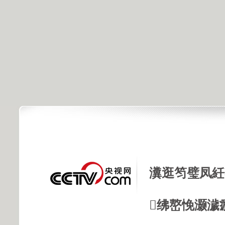
瀵逛笉璧凤紝
绋嶅悗灏濊