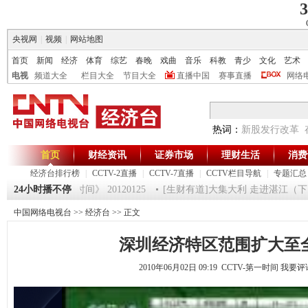
3
央视网
|
视频
|
网站地图
首页
新闻
经济
体育
综艺
春晚
戏曲
音乐
科教
青少
文化
艺术
电视
频道大全
栏目大全
节目大全
直播中国
赛事直播
网络
热词：
新股发行改革
首页
财经资讯
证券市场
理财生活
消费
经济台排行榜
|
CCTV-2直播
|
CCTV-7直播
|
CCTV栏目导航
|
专题汇总
术师 5
24小时播不停
《第一时间》 20120125
[生财有道]大集大利 走进湛江（下） （2
中国网络电视台
>>
经济台
>> 正文
深圳经济特区范围扩大至
2010年06月02日 09:19 CCTV-第一时间
我要评