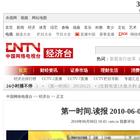
3
央视网
|
视频
|
网站地图
首页
新闻
经济
体育
综艺
春晚
戏曲
音乐
科教
青少
文化
艺术
电视
频道大全
栏目大全
节目大全
直播中国
赛事直播
网络
热词：
新股发行改革
首页
财经资讯
证券市场
理财生活
消费
经济台排行榜
|
CCTV-2直播
|
CCTV-7直播
|
CCTV栏目导航
|
专题汇总
2012-超级魔术师 5
24小时播不停
《第一时间》 20120125
[生财有道]大集大利 走进
中国网络电视台
>>
经济台
>> 正文
第一时间.读报 2010-06-0
2010年06月08日 10:43 cntv.cn
我要评论