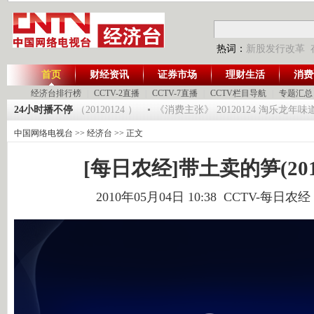
热词：
新股发行改革
首页
财经资讯
证券市场
理财生活
消费
经济台排行榜
|
CCTV-2直播
|
CCTV-7直播
|
CCTV栏目导航
|
专题汇总
湛江（下） （20120124 ）
24小时播不停
《消费主张》 20120124 淘乐龙年味
中国网络电视台
>>
经济台
>> 正文
[每日农经]带土卖的笋(2010.
2010年05月04日 10:38 CCTV-每日农经