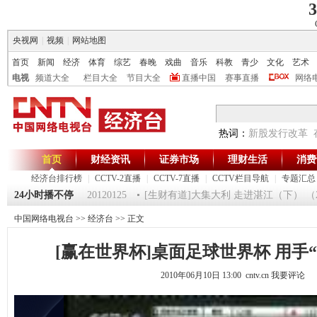
3
央视网
|
视频
|
网站地图
首页
新闻
经济
体育
综艺
春晚
戏曲
音乐
科教
青少
文化
艺术
电视
频道大全
栏目大全
节目大全
直播中国
赛事直播
网络
热词：
新股发行改革
首页
财经资讯
证券市场
理财生活
消费
经济台排行榜
|
CCTV-2直播
|
CCTV-7直播
|
CCTV栏目导航
|
专题汇总
24小时播不停
《第一时间》 20120125
[生财有道]大集大利 走进湛江（下） （2012
中国网络电视台
>>
经济台
>> 正文
[赢在世界杯]桌面足球世界杯 用手
2010年06月10日 13:00 cntv.cn
我要评论