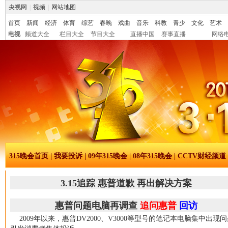
央视网
|
视频
|
网站地图
首页
新闻
经济
体育
综艺
春晚
戏曲
音乐
科教
青少
文化
艺术
电视
频道大全
栏目大全
节目大全
直播中国
赛事直播
网络
315晚会首页
|
我要投诉
|
09年315晚会
|
08年315晚会
|
CCTV财经频道
3.15追踪 惠普道歉 再出解决方案
惠普问题电脑再调查
追问惠普
回访
2009年以来，惠普DV2000、V3000等型号的笔记本电脑集中出现