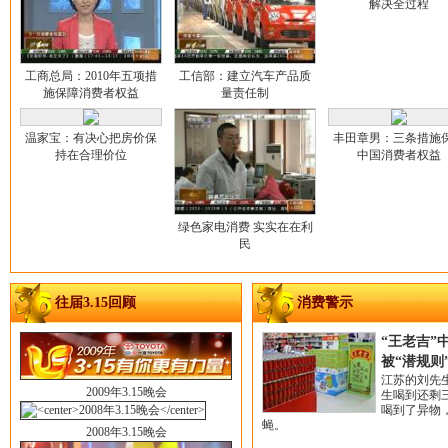
解决全过程
工商总局：2010年五项措
工信部：建立汽车产品质
施保障消费者权益
量责任制
温家宝：有决心把房价保
丰田章男：三条措施
持在合理价位
中国消费者权益
绿色家电消费 实实在在利
民
往届3.15回顾
消费警示
“王老吉”
被“潜规则
江苏的刘先
2009年3.15晚会
生喝到还剩
喝到了异物
蝇。
2008年3.15晚会