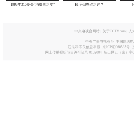
1993年315晚会“消费者之友”
民宅倒塌谁之过？
中央电视台网站
|
关于CCTV.com
|
人
中央广播电视总台 中国网络电
违法和不良信息举报
京ICP证060535号
网上传播视听节目许可证号 0102004
新出网证（京）字0