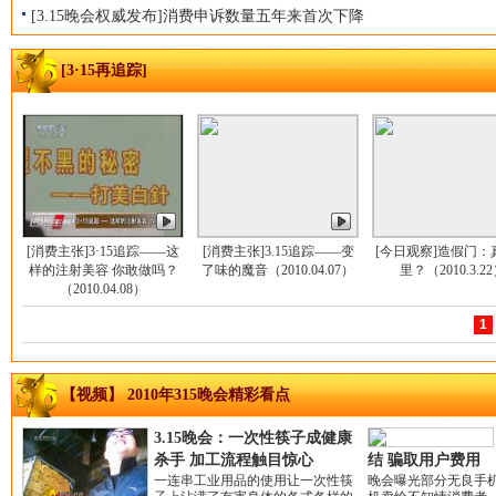
[3.15晚会权威发布]消费申诉数量五年来首次下降
[3·15再追踪]
[消费主张]3·15追踪——这
[消费主张]3.15追踪——变
[今日观察]造假门：
样的注射美容 你敢做吗？
了味的魔音（2010.04.07）
里？（2010.3.2
（2010.04.08）
1
【视频】 2010年315晚会精彩看点
3.15晚会：一次性筷子成健康
杀手 加工流程触目惊心
结 骗取用户费用
一连串工业用品的使用让一次性筷
晚会曝光部分无良手