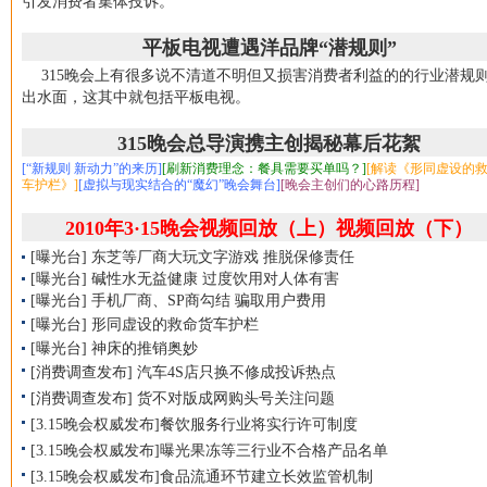
引发消费者集体投诉。
平板电视遭遇洋品牌“潜规则”
315晚会上有很多说不清道不明但又损害消费者利益的的行业潜规
出水面，这其中就包括平板电视。
315晚会总导演携主创揭秘幕后花絮
[“新规则 新动力”的来历]
[刷新消费理念：餐具需要买单吗？]
[解读《形同虚设的
车护栏》]
[虚拟与现实结合的“魔幻”晚会舞台]
[晚会主创们的心路历程]
2010年3·15晚会视频回放（上）
视频回放（下）
[曝光台] 东芝等厂商大玩文字游戏 推脱保修责任
[曝光台] 碱性水无益健康 过度饮用对人体有害
[曝光台] 手机厂商、SP商勾结 骗取用户费用
[曝光台] 形同虚设的救命货车护栏
[曝光台] 神床的推销奥妙
[消费调查发布] 汽车4S店只换不修成投诉热点
[消费调查发布] 货不对版成网购头号关注问题
[3.15晚会权威发布]餐饮服务行业将实行许可制度
[3.15晚会权威发布]曝光果冻等三行业不合格产品名单
[3.15晚会权威发布]食品流通环节建立长效监管机制