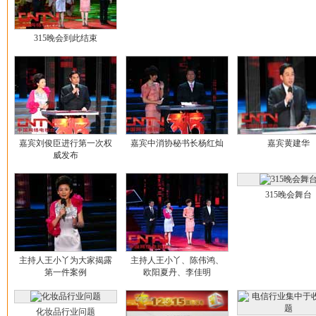
315晚会到此结束
嘉宾刘俊臣进行第一次权
嘉宾中消协秘书长杨红灿
嘉宾黄建华
威发布
315晚会舞台
主持人王小丫为大家揭露
主持人王小丫、陈伟鸿、
第一件案例
欧阳夏丹、李佳明
化妆品行业问题