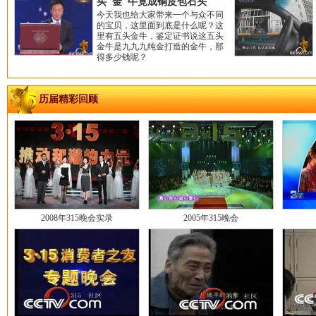
买"金"牛竟成铜皮包石头
今天我也给大家带来一个与众不同
的宝贝，这里面到底是什么呢？这
里有五头金牛，鉴定证书说这五头
金牛是九九九纯金打造的金牛，那
得多少钱呢？
历届精彩回顾
2008年315晚会实录
2005年315晚会