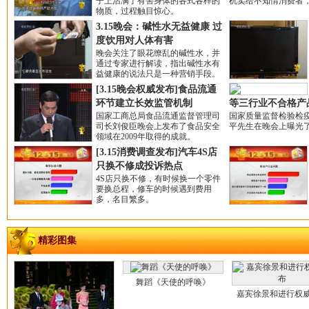
子上沾满了有害身体的各式各样的
机卖给不知情消费者
物质，过程触目惊心。
3.15晚会：碱性水无益健康 过
度饮用对人体有害
晚会关注了眼花缭乱的碱性水，并
通过专家进行解读，指出碱性水有
益健康的说法只是一种营销手段。
[3.15晚会权威发布]食品流通
环节建立长效监管机制
等三行业不合格产
国家工商总局食品流通监督管理司
国家质量监督检验检
司长刘俊臣晚会上发布了食品安全
平先生在晚会上曝光
领域在2009年取得的成就。
[3.15消费调查发布]汽车4S店
只换不修成投诉热点
4S店只换不修，有时候换一个零件
要换总程，修车的时候遇到费用
多，名目繁多。
精彩图集
舞蹈《天使的呼唤》
嘉宾徐景和进行权