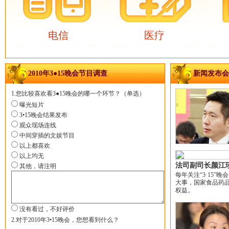
电信
医疗
2010年3●15晚会节目调查
新闻发布会
1.您比较喜欢看3●15晚会的哪一个环节？（单选）
曝光短片
3•15晚会结果发布
观众现场连线
中间穿插的文娱节目
以上都喜欢
以上均无
法司副司长颜江
其他，请注明
每年关注“3·15
大事，国家食品药
权益。
没有看过，不好评价
2.对于2010年3•15晚会，您想看到什么？