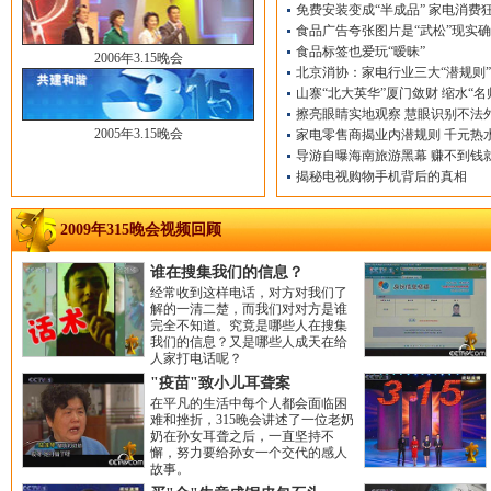
免费安装变成“半成品” 家电消费狂
食品广告夸张图片是“武松”现实确
食品标签也爱玩“暧昧”
2006年3.15晚会
北京消协：家电行业三大“潜规则”
山寨“北大英华”厦门敛财 缩水“名
擦亮眼睛实地观察 慧眼识别不法
2005年3.15晚会
家电零售商揭业内潜规则 千元热水
导游自曝海南旅游黑幕 赚不到钱
揭秘电视购物手机背后的真相
2009年315晚会视频回顾
谁在搜集我们的信息？
经常收到这样电话，对方对我们了
解的一清二楚，而我们对对方是谁
完全不知道。究竟是哪些人在搜集
我们的信息？又是哪些人成天在给
人家打电话呢？
"疫苗"致小儿耳聋案
在平凡的生活中每个人都会面临困
难和挫折，315晚会讲述了一位老奶
奶在孙女耳聋之后，一直坚持不
懈，努力要给孙女一个交代的感人
故事。